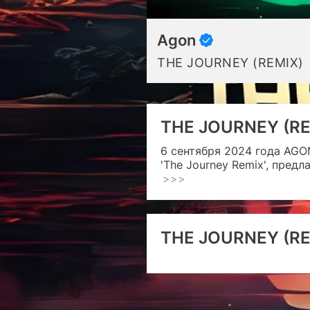
Agon
THE JOURNEY (REMIX)
THE JOURNEY (RE
6 сентября 2024 года AGON
'The Journey Remix', пред
>>>
THE JOURNEY (RE